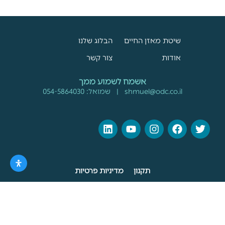
שיטת מאזן החיים
הבלוג שלנו
אודות
צור קשר
אשמח לשמוע ממך
shmuel@odc.co.il
| שמואל:
054-5864030
תקנון
מדיניות פרטיות
Created by
Digital Boutique
&
Sharon Shrem
Product photos by
Nati Torjman
כל הזכויות שמורות לעבודה מתכננת מצליחה יותר בע"מ