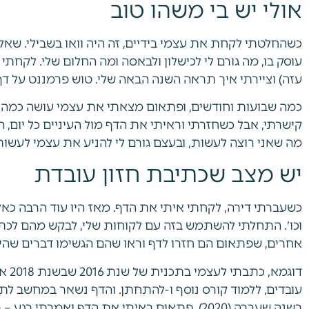
אולי יש בי משהו טוב
כשהחלטתי לקחת את עצמי בידיים, זה היה וואו בשבילי. שאל
עוסק בו, מה גורם לי לכישלון ולבאסה ומה החלום שלי. לקחתי 
עזה) וציירתי איך תראה השנה הבאה שלי. טוש פרמננט על דף גדו
כמה שבועות וחודשים, ופתאום מצאתי את עצמי עושה כמה
קישרתי, אבל כשחזרתי וראיתי את הדף מול העיניים כל יום,
מה שאני רוצה לעשות, ובעצם גורם לי להניע את עצמי לעשות
יש מצב שכתיבת חזון עובדת
כשעברתי דירה, לקחתי איתי את הדף. מאז היו עוד הרבה כאלו,
וכו׳. התחלתי להשתמש בזה עם לקוחות שלי, לבקש מהם לכתוב
אחרים, שפתאום הם חזרו לדף וראו שהם הגשימו דברים שהיו 
דוגמ
עובדים, ללמוד קורס נוסף ו-להתחתן. והדף נשאר במחשב ל