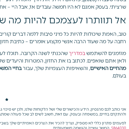
שרציתי. בעסק אמנם לא היו חמשה עובדים אז, אבל היי – אחד
אל תוותרו לעצמכם להיות מה ש
טוב, האמת שיכולות להיות כל מיני סיבות ללמה דברים קורים
רחבה על מה שעוד הרבה אנשי מקצוע אומרים – כתיבת חזו
מוזמנים להשתמש
במדריך
שהכנתי לשנה הקרובה. תוכלו לענ
ולאן אתם שואפים. לכתוב בו את החזון, המטרות והיעדים של
מהחיים האישיים
, והשאיפות העצמיות שלך, עבור
בחיי המש
בעולם.
אני כותב לכם מהנסיון, הידע והכישורים שלי ושל הלקוחות שלנו, ולכן יש סיכוי
ולהתקדם בחיים, במשפחה ובעסק. עם זאת, חשוב לשים לב שכל פעולה שמתב
לפעמים פתרון כללי לא מספיק, וצריך להכיר את הצרכים האמיתיים שלך בשבי
5864030
. המשך עשייה והגשמה משמעותית.