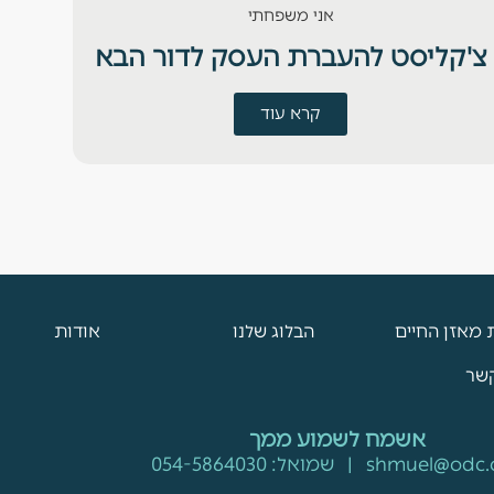
אני משפחתי
צ'קליסט להעברת העסק לדור הבא
חוד
קרא עוד
 מאזן החיים
הבלוג שלנו
אודות
קשר
אשמח לשמוע ממך
shmuel@odc.c
| שמואל:
054-5864030