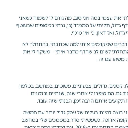
תי את עצמי במה אני טוב. מה גורם לי לשמוח כשאני
דף גדול, תליתי על הממ״ד (כן, גרתי בכיסופים שבעוטף
ל. ואז דאון, כי אין סיכוי.
 דברים שמקדמים אותי למה שכתבתי. בהתחלה לא
 התחלתי לשים לב שהדף מדבר איתי – משקף לי את
 משהו עם זה.
 קטנים, גדולים, צבעוניים, פשוטים, במחשב, בטלפון
 גם. הם סיפרו לי אחרי שנה, שנתיים ובזמנים
תקועים איתם הרבה זמן. הבנתי שזה עובד.
א, כתבתי לעצמי בתכנית של שנת 2016 שבשנת 2018 אני רוצה להיות בעלים של עסק גדול יותר עם חמשה
תקופה ארוכה. כשעשיתי סדר במסמכים שלי במחשב
בשנה שעברה (2020), פתאום ראיתי את הדף ואמרתי רגע – באמת התחתנתי ב-2018. וגם למדתי כמה קורסים