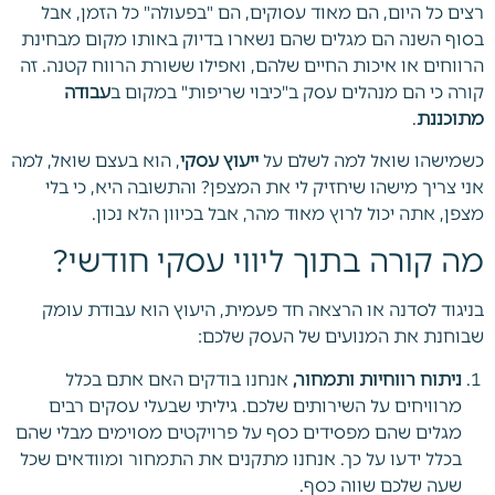
רצים כל היום, הם מאוד עסוקים, הם "בפעולה" כל הזמן, אבל
בסוף השנה הם מגלים שהם נשארו בדיוק באותו מקום מבחינת
הרווחים או איכות החיים שלהם, ואפילו ששורת הרווח קטנה. זה
קורה כי הם מנהלים עסק ב"כיבוי שריפות" במקום ב
עבודה
מתוכננת
.
כשמישהו שואל למה לשלם על
ייעוץ עסקי
, הוא בעצם שואל, למה
אני צריך מישהו שיחזיק לי את המצפן? והתשובה היא, כי בלי
מצפן, אתה יכול לרוץ מאוד מהר, אבל בכיוון הלא נכון.
מה קורה בתוך ליווי עסקי חודשי?
בניגוד לסדנה או הרצאה חד פעמית, היעוץ הוא עבודת עומק
שבוחנת את המנועים של העסק שלכם:
ניתוח רווחיות ותמחור,
אנחנו בודקים האם אתם בכלל
מרוויחים על השירותים שלכם. גיליתי שבעלי עסקים רבים
מגלים שהם מפסידים כסף על פרויקטים מסוימים מבלי שהם
בכלל ידעו על כך. אנחנו מתקנים את התמחור ומוודאים שכל
שעה שלכם שווה כסף.