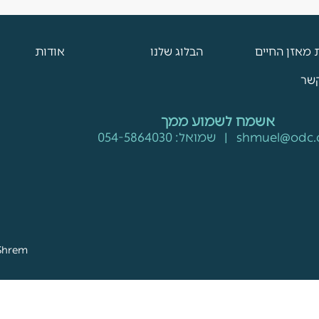
 מאזן החיים
הבלוג שלנו
אודות
קשר
אשמח לשמוע ממך
shmuel@odc.c
| שמואל:
054-5864030
Shrem
הזכויות שמורות לעבודה מתכננת מצליחה יותר בע"מ