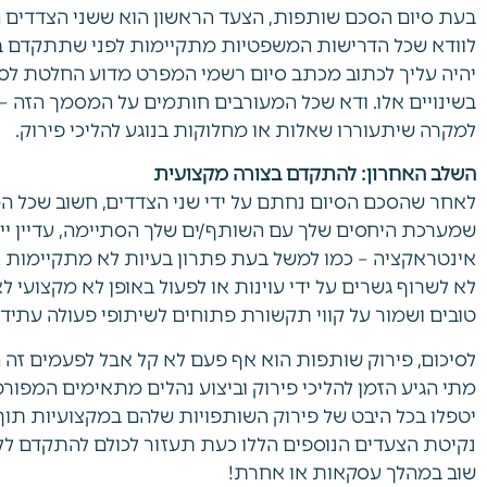
בעת סיום הסכם שותפות, הצעד הראשון הוא ששני הצדדים ה
לוודא שכל הדרישות המשפטיות מתקיימות לפני שתתקדם בה
יהיה עליך לכתוב מכתב סיום רשמי המפרט מדוע החלטת לס
בשינויים אלו. ודא שכל המעורבים חותמים על המסמך הזה – 
למקרה שיתעוררו שאלות או מחלוקות בנוגע להליכי פירוק.
השלב האחרון: להתקדם בצורה מקצועית
לאחר שהסכם הסיום נחתם על ידי שני הצדדים, חשוב שכל המ
שמערכת היחסים שלך עם השותף/ים שלך הסתיימה, עדיין יי
אינטראקציה – כמו למשל בעת פתרון בעיות לא מתקיימות א
לא לשרוף גשרים על ידי עוינות או לפעול באופן לא מקצועי 
טובים ושמור על קווי תקשורת פתוחים לשיתופי פעולה עתידיים
לסיכום, פירוק שותפות הוא אף פעם לא קל אבל לפעמים זה ה
מתי הגיע הזמן להליכי פירוק וביצוע נהלים מתאימים המפור
יטפלו בכל היבט של פירוק השותפויות שלהם במקצועיות תוך 
נקיטת הצעדים הנוספים הללו כעת תעזור לכולם להתקדם ל
שוב במהלך עסקאות או אחרת!