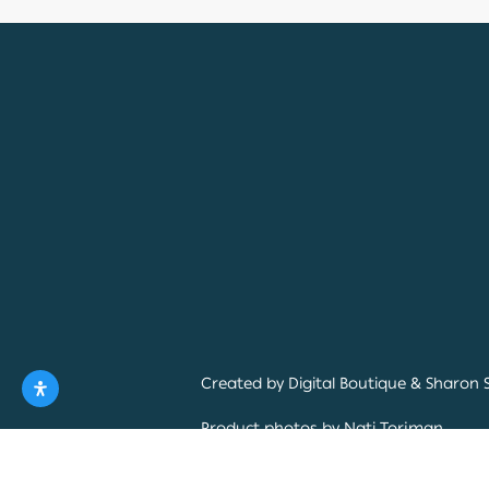
Created by
Digital Boutique
&
Sharon 
Product photos by
Nati Torjman