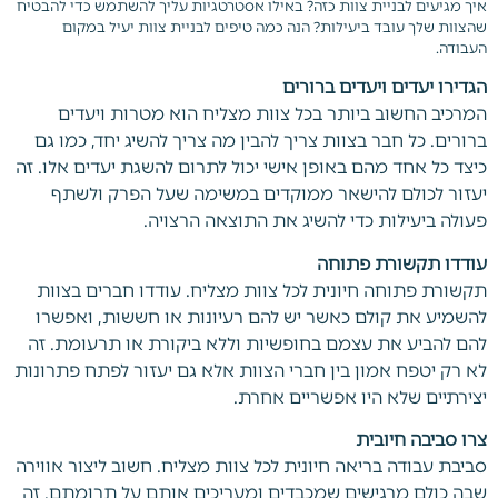
איך מגיעים לבניית צוות כזה? באילו אסטרטגיות עליך להשתמש כדי להבטיח
שהצוות שלך עובד ביעילות? הנה כמה טיפים לבניית צוות יעיל במקום
העבודה.
הגדירו יעדים ויעדים ברורים
המרכיב החשוב ביותר בכל צוות מצליח הוא מטרות ויעדים
ברורים. כל חבר בצוות צריך להבין מה צריך להשיג יחד, כמו גם
כיצד כל אחד מהם באופן אישי יכול לתרום להשגת יעדים אלו. זה
יעזור לכולם להישאר ממוקדים במשימה שעל הפרק ולשתף
פעולה ביעילות כדי להשיג את התוצאה הרצויה.
עודדו תקשורת פתוחה
תקשורת פתוחה חיונית לכל צוות מצליח. עודדו חברים בצוות
להשמיע את קולם כאשר יש להם רעיונות או חששות, ואפשרו
להם להביע את עצמם בחופשיות וללא ביקורת או תרעומת. זה
לא רק יטפח אמון בין חברי הצוות אלא גם יעזור לפתח פתרונות
יצירתיים שלא היו אפשריים אחרת.
צרו סביבה חיובית
סביבת עבודה בריאה חיונית לכל צוות מצליח. חשוב ליצור אווירה
שבה כולם מרגישים שמכבדים ומעריכים אותם על תרומתם. זה