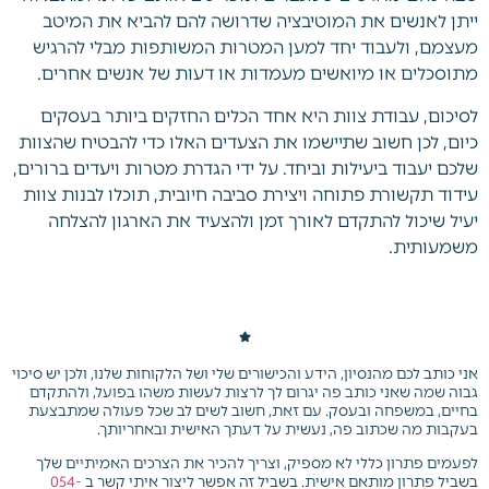
ייתן לאנשים את המוטיבציה שדרושה להם להביא את המיטב
מעצמם, ולעבוד יחד למען המטרות המשותפות מבלי להרגיש
מתוסכלים או מיואשים מעמדות או דעות של אנשים אחרים.
לסיכום, עבודת צוות היא אחד הכלים החזקים ביותר בעסקים
כיום, לכן חשוב שתיישמו את הצעדים האלו כדי להבטיח שהצוות
שלכם יעבוד ביעילות וביחד. על ידי הגדרת מטרות ויעדים ברורים,
עידוד תקשורת פתוחה ויצירת סביבה חיובית, תוכלו לבנות צוות
יעיל שיכול להתקדם לאורך זמן ולהצעיד את הארגון להצלחה
משמעותית.
אני כותב לכם מהנסיון, הידע והכישורים שלי ושל הלקוחות שלנו, ולכן יש סיכוי
גבוה שמה שאני כותב פה יגרום לך לרצות לעשות משהו בפועל, ולהתקדם
בחיים, במשפחה ובעסק. עם זאת, חשוב לשים לב שכל פעולה שמתבצעת
בעקבות מה שכתוב פה, נעשית על דעתך האישית ובאחריותך.
לפעמים פתרון כללי לא מספיק, וצריך להכיר את הצרכים האמיתיים שלך
בשביל פתרון מותאם אישית.
בשביל זה אפשר ליצור איתי קשר ב
054-