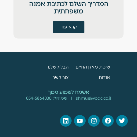
המדריך השלם לכתיבת אמנה
משפחתית
קרא עוד
שיטת מאזן החיים
הבלוג שלנו
אודות
צור קשר
אשמח לשמוע ממך
shmuel@odc.co.il
| שמואל:
054-5864030