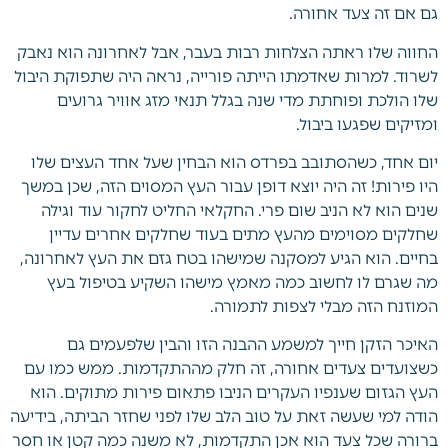
גם אם זה צעד אחורה.
החווה שלו ראתה הצלחות רבות בעבר, אבל לאחרונה הוא נאבק
לשרוד. למרות שאדמתו הייתה פורייה, נראה היה שתפוקת היבול
שלו הולכת ופוחתת מדי שנה בגלל תנאי מזג אוויר גרועים
ומזיקים שפגעו ביבול.
יום אחד, כשהסתובב בפרדס הוא הבחין שעל אחד העצים שלו
היו פירות! זה היה יוצא דופן עבור העץ המסוים הזה, שכן במשך
שנים הוא לא הניב שום פרי. החקלאי החליט לחקור עוד וגילה
שחלקים מסוימים מהעץ מתים בעוד שחלקים אחרים עדיין
בחיים. הוא הגיע למסקנה שמישהו בטח גזם את העץ לאחרונה,
מה שגרם לו לחשוב כמה מאמץ מישהו השקיע בטיפול בעץ
המוזנח הזה מבלי לצפות לתמורה.
האיכר הזקן חייך למשמע ההבנה הזו והבין שלפעמים גם
כשצועדים צעדים אחורה, זה חלק מההתקדמות. ממש כמו עם
העץ הגזום שענפיו העקרים הניבו פתאום פירות מתוקים. הוא
הודה למי שעשה זאת על טוב הלב שלו לפני שחזר הביתה, בידיעה
ברורה שכל צעד הוא אכן התקדמות, לא משנה כמה קטן או חסר