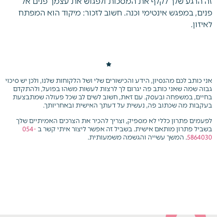
זה הרגע שלך לקלף את המסכות ולפגוש את עצמך פנים אל
פנים, במפגש אינטימי וכנה. חשוב לזכור: מיקוד הוא המפתח
לאיזון.
אני כותב לכם מהנסיון, הידע והכישורים שלי ושל הלקוחות שלנו, ולכן יש סיכוי
גבוה שמה שאני כותב פה יגרום לך לרצות לעשות משהו בפועל, ולהתקדם
בחיים, במשפחה ובעסק. עם זאת, חשוב לשים לב שכל פעולה שמתבצעת
בעקבות מה שכתוב פה, נעשית על דעתך האישית ובאחריותך.
לפעמים פתרון כללי לא מספיק, וצריך להכיר את הצרכים האמיתיים שלך
בשביל פתרון מותאם אישית.
בשביל זה אפשר ליצור איתי קשר ב
054-
5864030
. המשך עשייה והגשמה משמעותית.