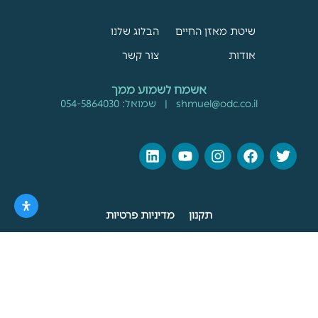
שיטת מאזן החיים
הבלוג שלנו
אודות
צור קשר
אשמח לשמוע ממך
shmuel@odc.co.il
| שמואל:
054-5864030
תקנון
מדיניות פרטיות
Created by
Digital Boutique
&
Sharon Shrem
Product photos by
Nati Torjman
כל הזכויות שמורות לעבודה מתכננת מצליחה יותר בע"מ
זה האתר החדש שלנו :) אנחנו עדיין עובדים עליו. האתר הקודם זמין
כאן