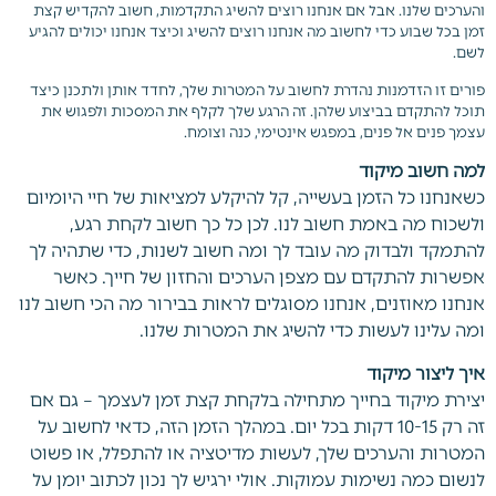
והערכים שלנו. אבל אם אנחנו רוצים להשיג התקדמות, חשוב להקדיש קצת
זמן בכל שבוע כדי לחשוב מה אנחנו רוצים להשיג וכיצד אנחנו יכולים להגיע
לשם.
פורים זו הזדמנות נהדרת לחשוב על המטרות שלך, לחדד אותן ולתכנן כיצד
תוכל להתקדם בביצוע שלהן. זה הרגע שלך לקלף את המסכות ולפגוש את
עצמך פנים אל פנים, במפגש אינטימי, כנה וצומח.
למה חשוב מיקוד
כשאנחנו כל הזמן בעשייה, קל להיקלע למציאות של חיי היומיום
ולשכוח מה באמת חשוב לנו. לכן כל כך חשוב לקחת רגע,
להתמקד ולבדוק מה עובד לך ומה חשוב לשנות, כדי שתהיה לך
אפשרות להתקדם עם מצפן הערכים והחזון של חייך. כאשר
אנחנו מאוזנים, אנחנו מסוגלים לראות בבירור מה הכי חשוב לנו
ומה עלינו לעשות כדי להשיג את המטרות שלנו.
איך ליצור מיקוד
יצירת מיקוד בחייך מתחילה בלקחת קצת זמן לעצמך – גם אם
זה רק 10-15 דקות בכל יום. במהלך הזמן הזה, כדאי לחשוב על
המטרות והערכים שלך, לעשות מדיטציה או להתפלל, או פשוט
לנשום כמה נשימות עמוקות. אולי ירגיש לך נכון לכתוב יומן על