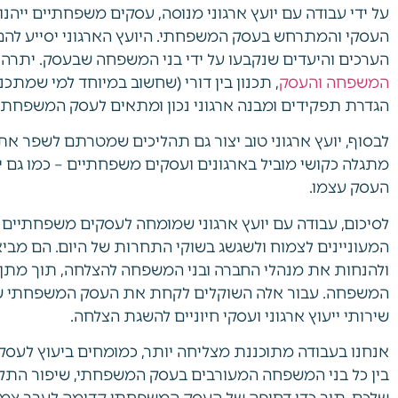
על ידי עבודה עם יועץ ארגוני מנוסה, עסקים משפחתיים ייה
העסקי והמתרחש בעסק המשפחתי. היועץ הארגוני יסייע לה
הערכים והיעדים שנקבעו על ידי בני המשפחה שבעסק. יתרה 
המשפחה והעסק
, תכנון בין דורי (שחשוב במיוחד למי שמתכ
הגדרת תפקידים ומבנה ארגוני נכון ומתאים לעסק המשפחתי
לבסוף, יועץ ארגוני טוב יצור גם תהליכים שמטרתם לשפר א
מתגלה כקושי מוביל בארגונים ועסקים משפחתיים – כמו גם י
העסק עצמו.
לסיכום, עבודה עם יועץ ארגוני שמומחה לעסקים משפחתיי
המעוניינים לצמוח ולשגשג בשוקי התחרות של היום. הם מביאים 
ולהנחות את מנהלי החברה ובני המשפחה להצלחה, תוך מתן
המשפחה. עבור אלה השוקלים לקחת את העסק המשפחתי של
שירותי ייעוץ ארגוני ועסקי חיוניים להשגת הצלחה.
אנחנו בעבודה מתוכננת מצליחה יותר, כמומחים ביעוץ לעסק
בין כל בני המשפחה המעורבים בעסק המשפחתי, שיפור הת
שלכם, תוך כדי דחיפה של העסק המשפחתי קדימה לעבר צמי