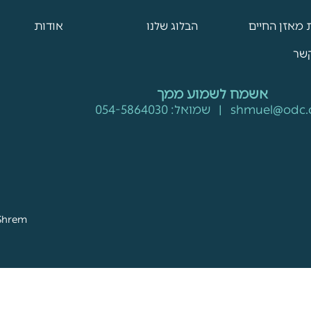
 מאזן החיים
הבלוג שלנו
אודות
קשר
אשמח לשמוע ממך
shmuel@odc.c
| שמואל:
054-5864030
Shrem
הזכויות שמורות לעבודה מתכננת מצליחה יותר בע"מ
חדש שלנו :) אנחנו עדיין עובדים עליו. האתר הקודם זמין
כאן