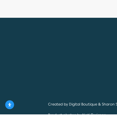
Created by
Digital Boutique
&
Sharon 
Product photos by
Nati Torjman