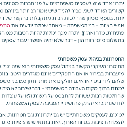
יתרון אחד שיש לעסקים משפחתיים על פני חברות מסוגים אח
קשורים האחד לשני, סביר להניח שיש אמון רב יותר ביניהם מה
יותר. בנוסף, מכיוון שהחלטות רבות מתקבלות בהקשר של דינ
אנשי הצוות – בני המשפחה – מאחר שכולם יודעים את
התפק
פתיחות, סדר וארגון). יתרה מכך, יכולות להיות הטבות מס
בתשלום מיסי רווח הון – דבר שלא יהיה אפשרי עבור עסקים
החסרונות בניהול עסק משפחתי
החיסרון העיקרי הקשור בניהול עסק משפחתי הוא שזה יכול לה
מועברות בבירור או אם התפקידים אינם מוגדרים היטב. בנו
שלהם לידי ביטוי או אינם חולקים את אותו חזון כמו בני משפ
למתח בתוך מקום העבודה המשפחתי – דבר שלרוב לא היה קור
שהחלטות רבות עשויות להתבסס על רגשות ולא על עובדות ונת
לחדשנות בראי התקופה ושינויי הסביבה לעסק המשפחתי.
לסיכום, לעסקים משפחתיים יש גם יתרונות וגם חסרונות, אב
להצלחה ויציבות בטווח הארוך. זאת בתנאי שיש ציפיות מוגד